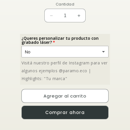
Cantidad
Reducir
Aumentar
cantidad
cantidad
para
para
Taza
Taza
¿Queres personalizar tu producto con
grabado láser?
de
de
café
café
mediana
mediana
14oz
14oz
Visitá nuestro perfil de Instagram para ver
algunos ejemplos @paramo.eco |
Highlights: "Tu marca"
Agregar al carrito
Comprar ahora