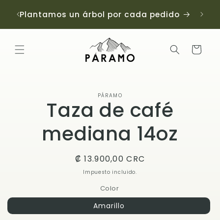
Ir
directamente
Plantamos un árbol por cada pedido
al contenido
Carrito
Ir
directamente
PÁRAMO
a la
Taza de café
información
del producto
mediana 14oz
Precio
₡ 13.900,00 CRC
habitual
Impuesto incluido.
Color
Amarillo